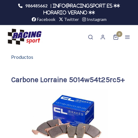
986485662
|
info@racingsport.es **
HORARIO VERANO **
Facebook
Twitter
Instagram
0
Productos
Carbone Lorraine 5014w54t25rc5+