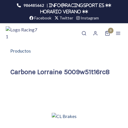
986485662
|
info@racingsport.es **
HORARIO VERANO **
Facebook
Twitter
Instagram
0
Productos
Carbone Lorraine 5009w51t16rc8