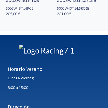
5002w48t14rc8
5002w43t14,5rc6e
5002W48T14RC8
5002W43T14,5RC6E
205,00 €
231,00 €
Horario Verano
Lunes a Viernes;
8;00 a 15;00
Dirección