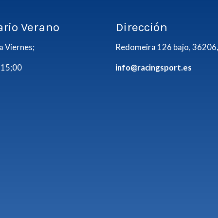
ario Verano
Dirección
a Viernes;
Redomeira 126 bajo, 36206,
 15;00
info@racingsport.es