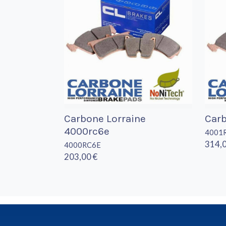
Carbone Lorraine
Carb
4000rc6e
4001
314,0
4000RC6E
203,00 €