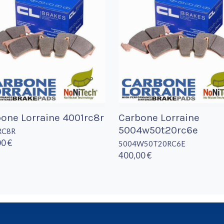
one Lorraine 4001rc8r
Carbone Lorraine
5004w50t20rc6e
RC8R
0 €
5004W50T20RC6E
400,00 €