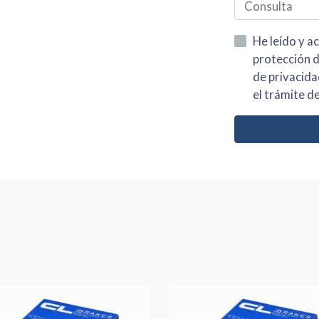
He leído y acepto la información
protección de datos asi como el av
de privacidad y acepto el tratamiento de mis dato
el trámite de