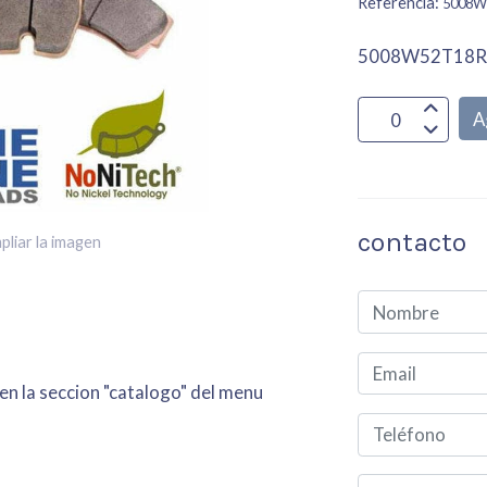
Referencia:
5008W
5008W52T18
A
contacto
pliar la imagen
 en la seccion "catalogo" del menu