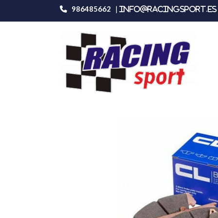
986485662
|
info@racingsport.es 
Productos
Carbone Lorraine 5008w52t