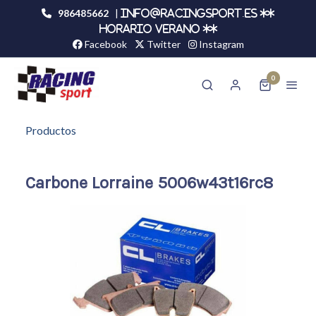
986485662
|
info@racingsport.es **
HORARIO VERANO **
Facebook
Twitter
Instagram
0
Productos
Carbone Lorraine 5006w43t16rc8