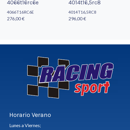
4066t16rc6e
4014t16,5rc8
4066T16RC6E
4014T16,5RC8
276,00 €
296,00 €
Horario Verano
Lunes a Viernes;