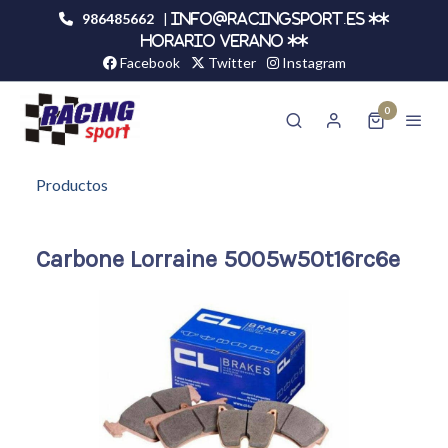
986485662
|
info@racingsport.es **
HORARIO VERANO **
Facebook
Twitter
Instagram
0
Productos
Carbone Lorraine 5005w50t16rc6e