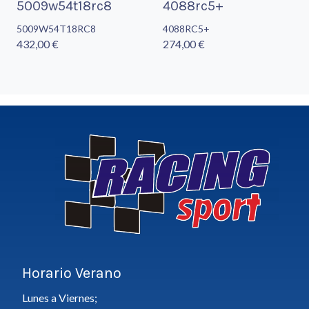
5009w54t18rc8
4088rc5+
5009W54T18RC8
4088RC5+
432,00 €
274,00 €
Horario Verano
Lunes a Viernes;