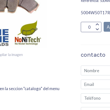
Referencia:
5004W
5004W50T17
A
contacto
pliar la imagen
 en la seccion "catalogo" del menu