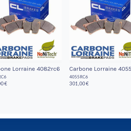
one Lorraine 4082rc6
Carbone Lorraine 405
RC6
4055RC6
0 €
301,00 €