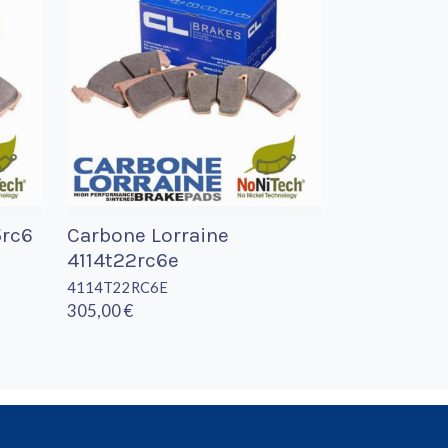
5rc6
Carbone Lorraine
4114t22rc6e
4114T22RC6E
305,00 €