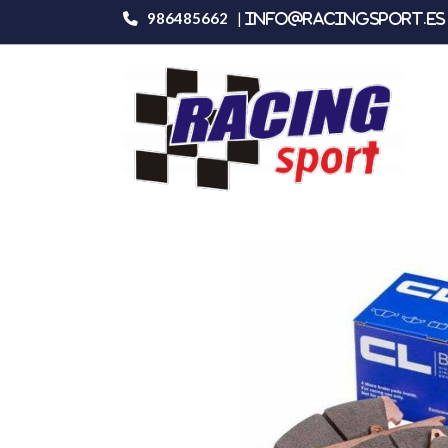
986485662
|
info@racingsport.es 
Productos
Carbone Lorraine 5004w50t