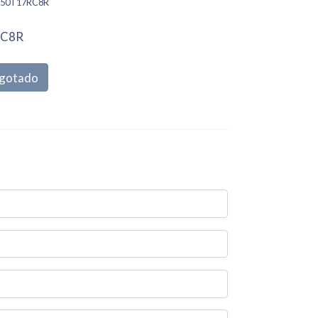
50T17RC8R
RC8R
gotado