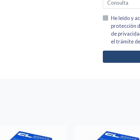
He leído y acepto la información
protección de datos asi como el av
de privacidad y acepto el tratamiento de mis dato
el trámite de