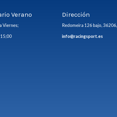
ario Verano
Dirección
a Viernes;
Redomeira 126 bajo, 36206,
 15;00
info@racingsport.es