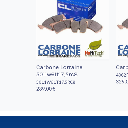
Carbone Lorraine
Carb
5011w61t17,5rc8
4082
329,0
5011W61T17,5RC8
289,00 €