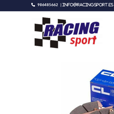
986485662
|
info@racingsport.es 
Productos
Carbone Lorraine 5003w48t