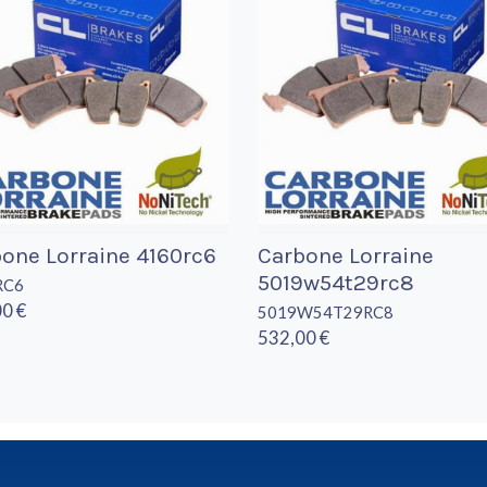
one Lorraine 4160rc6
Carbone Lorraine
5019w54t29rc8
RC6
0 €
5019W54T29RC8
532,00 €