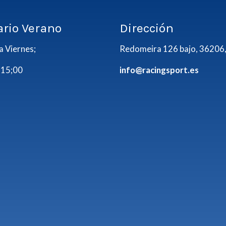
ario Verano
Dirección
a Viernes;
Redomeira 126 bajo, 36206,
 15;00
info@racingsport.es