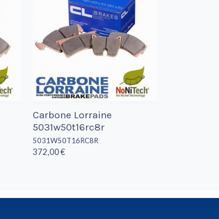
Carbone Lorraine
5031w50t16rc8r
5031W50T16RC8R
372,00 €