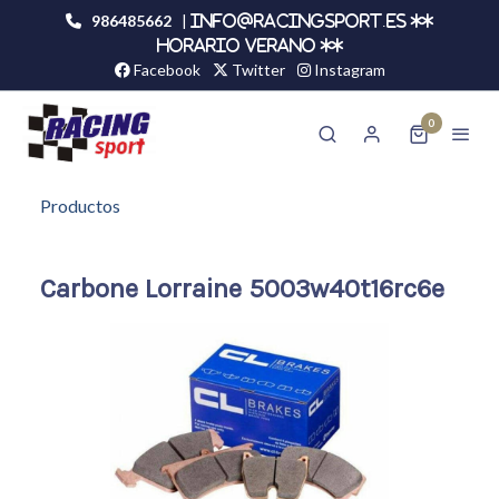
986485662
|
info@racingsport.es **
HORARIO VERANO **
Facebook
Twitter
Instagram
0
Productos
Carbone Lorraine 5003w40t16rc6e