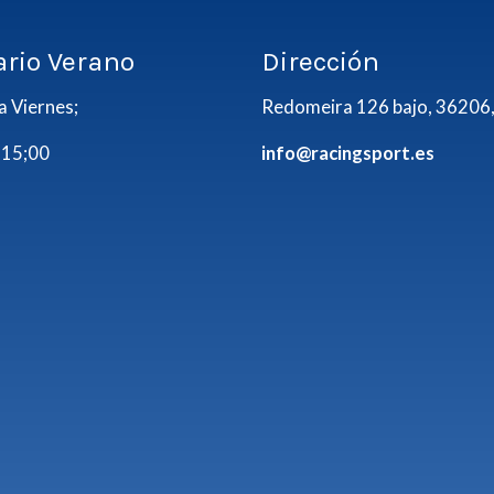
ario Verano
Dirección
a Viernes;
Redomeira 126 bajo, 36206,
 15;00
info@racingsport.es