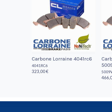
Carbone Lorraine 4041rc6
Carb
500
4041RC6
323,00 €
5009
466,0