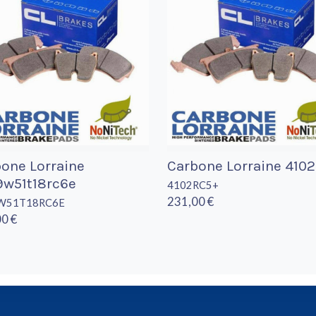
one Lorraine
Carbone Lorraine 410
9w51t18rc6e
4102RC5+
231,00 €
W51T18RC6E
0 €