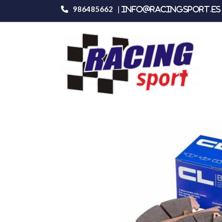
986485662
|
info@racingsport.es 
Productos
Carbone Lorraine 4157rc6e