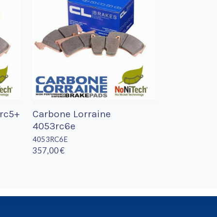
2rc5+
Carbone Lorraine
4053rc6e
4053RC6E
357,00 €