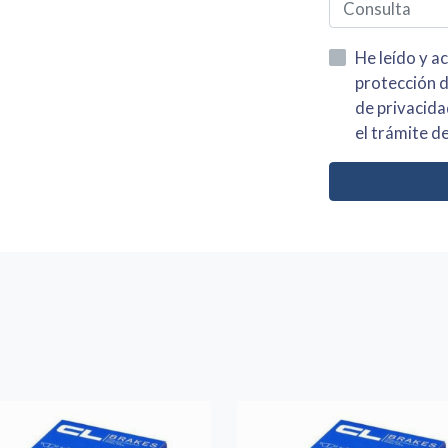
He leído y acepto la información
protección de datos asi como el av
de privacidad y acepto el tratamiento de mis dato
el trámite de