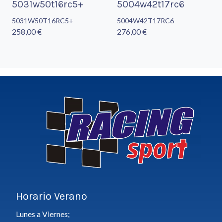
5031w50t16rc5+
5004w42t17rc6
5031W50T16RC5+
5004W42T17RC6
258,00 €
276,00 €
Horario Verano
Lunes a Viernes;