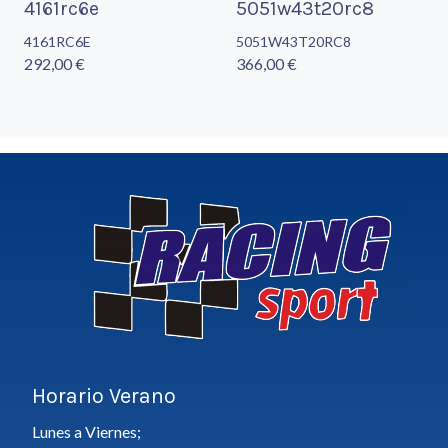
4161rc6e
5051w43t20rc8
4161RC6E
5051W43T20RC8
292,00 €
366,00 €
Horario Verano
Lunes a Viernes;