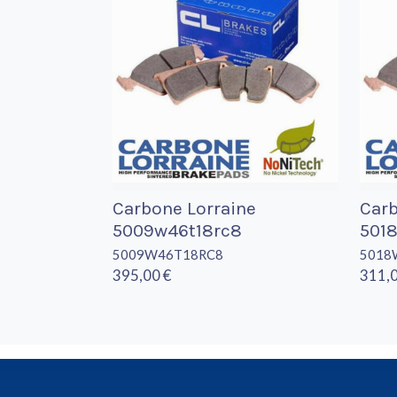
Carbone Lorraine
Carb
5009w46t18rc8
501
5009W46T18RC8
5018
395,00 €
311,0