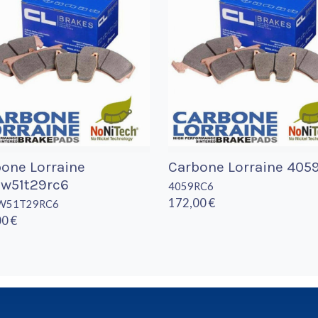
one Lorraine
Carbone Lorraine 405
8w51t29rc6
4059RC6
172,00 €
W51T29RC6
0 €