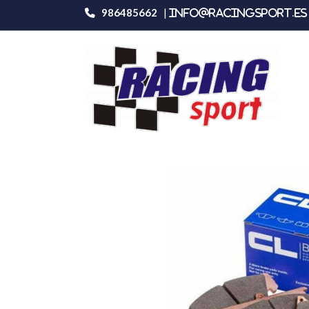
986485662
|
info@racingsport.es 
Productos
Carbone Lorraine 4127rc8