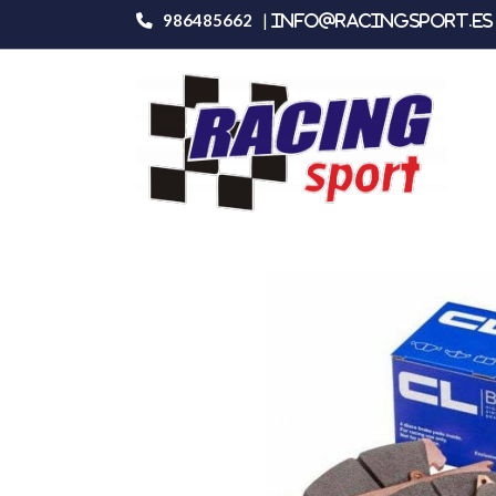
986485662
|
info@racingsport.es 
Productos
Carbone Lorraine 4126rc8r