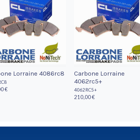
one Lorraine 4086rc8
Carbone Lorraine
4062rc5+
RC8
0 €
4062RC5+
210,00 €