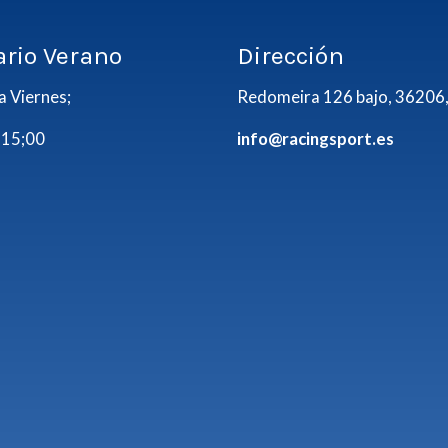
ario Verano
Dirección
a Viernes;
Redomeira 126 bajo, 36206,
 15;00
info@racingsport.es