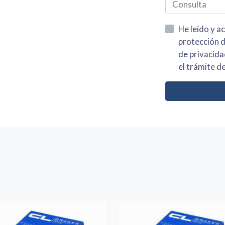
He leído y acepto la información
protección de datos asi como el av
de privacidad y acepto el tratamiento de mis dato
el trámite de