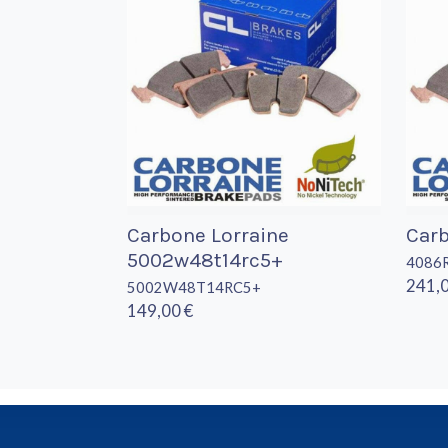
Carbone Lorraine
Carb
5002w48t14rc5+
4086
241,0
5002W48T14RC5+
149,00 €