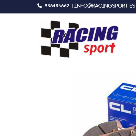
986485662
|
info@racingsport.es 
Productos
Carbone Lorraine 4109rc5+