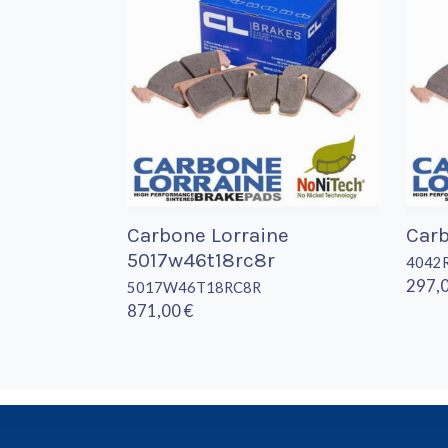
Carbone Lorraine
Carb
5017w46t18rc8r
4042
297,0
5017W46T18RC8R
871,00 €