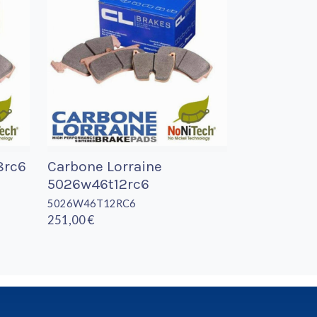
8rc6
Carbone Lorraine
5026w46t12rc6
5026W46T12RC6
251,00 €