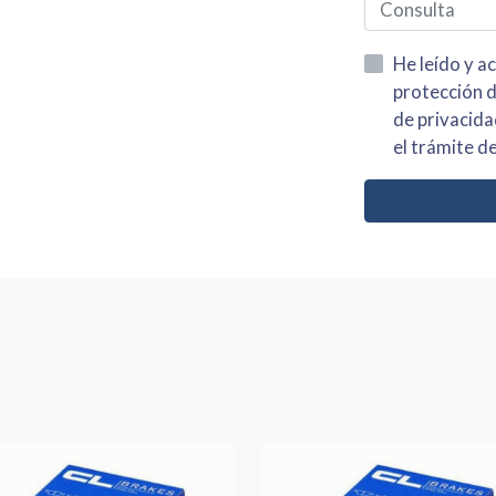
He leído y acepto la información
protección de datos asi como el av
de privacidad y acepto el tratamiento de mis dato
el trámite de