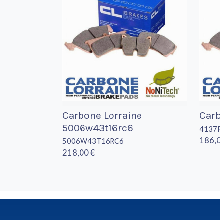
Carbone Lorraine
Carb
5006w43t16rc6
4137
186,0
5006W43T16RC6
218,00 €