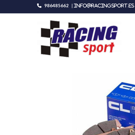
986485662
|
info@racingsport.es 
Productos
Carbone Lorraine 4099rc6