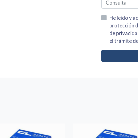
He leído y acepto la información
protección de datos asi como el av
de privacidad y acepto el tratamiento de mis dato
el trámite de