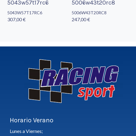
5043w57t17rc6
5006w43t20rc8
5043W57T17RC6
5006W43T20RC8
307,00 €
247,00 €
Horario Verano
Lunes a Viernes;