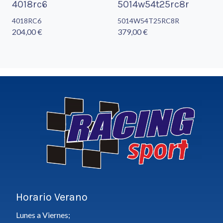
4018rc6
5014w54t25rc8r
4018RC6
5014W54T25RC8R
204,00 €
379,00 €
Horario Verano
Lunes a Viernes;