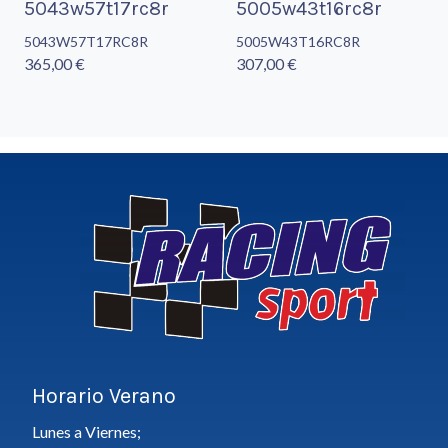
5043w57t17rc8r
5005w43t16rc8r
5043W57T17RC8R
5005W43T16RC8R
365,00 €
307,00 €
Horario Verano
Lunes a Viernes;