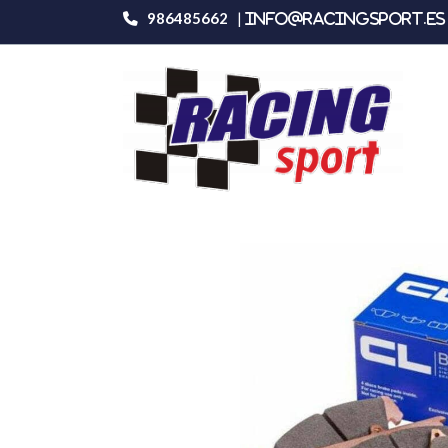
986485662
|
info@racingsport.es 
Productos
Carbone Lorraine 4064rc5+