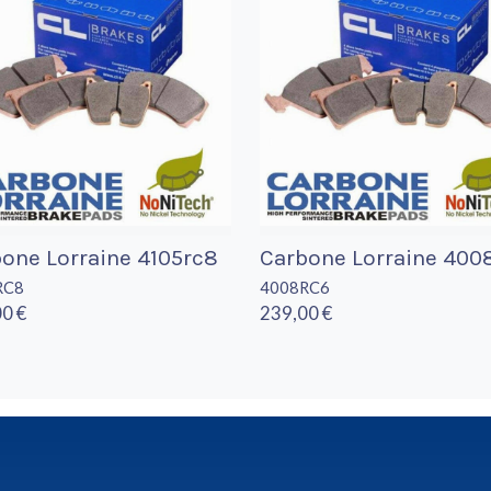
one Lorraine 4105rc8
Carbone Lorraine 400
RC8
4008RC6
0 €
239,00 €