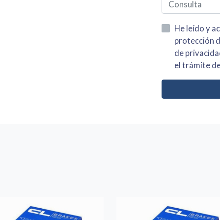
He leído y acepto la información
protección de datos asi como el av
de privacidad y acepto el tratamiento de mis dato
el trámite de