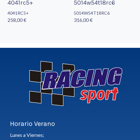
4041rc5+
5014w54t18rc6
4041RC5+
5014W54T18RC6
258,00 €
316,00 €
Horario Verano
Lunes a Viernes;