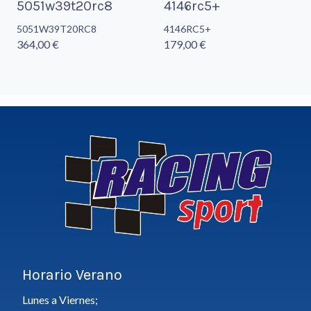
5051w39t20rc8
4146rc5+
5051W39T20RC8
4146RC5+
364,00 €
179,00 €
Horario Verano
Lunes a Viernes;