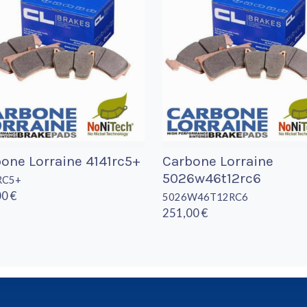
one Lorraine 4141rc5+
Carbone Lorraine
5026w46t12rc6
RC5+
0 €
5026W46T12RC6
251,00 €