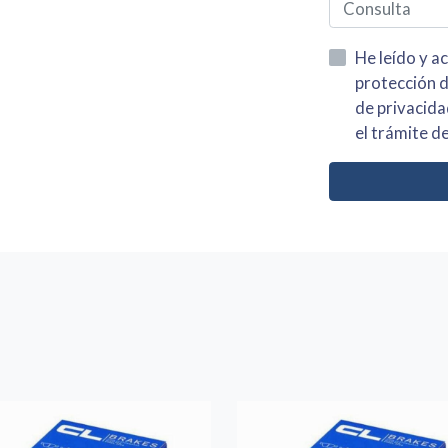
He leído y acepto la información
protección de datos asi como el av
de privacidad y acepto el tratamiento de mis dato
el trámite de