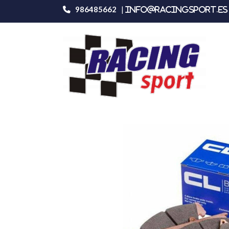
986485662
|
info@racingsport.es 
Productos
Carbone Lorraine 4040t18r