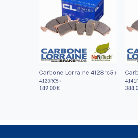
Carbone Lorraine 4128rc5+
Carb
4128RC5+
4141
189,00 €
388,0