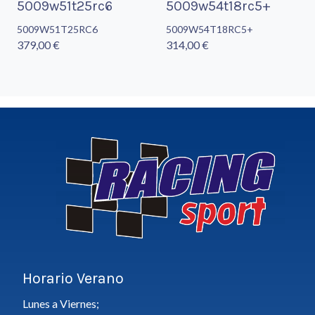
5009w51t25rc6
5009w54t18rc5+
5009W51T25RC6
5009W54T18RC5+
379,00 €
314,00 €
Horario Verano
Lunes a Viernes;