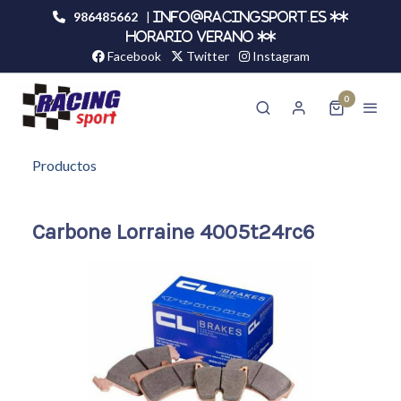
986485662
|
info@racingsport.es **
HORARIO VERANO **
Facebook
Twitter
Instagram
0
Productos
Carbone Lorraine 4005t24rc6