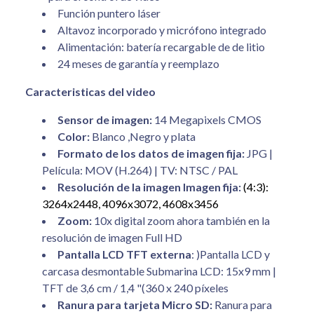
Función
puntero
láser
Altavoz incorporado
y micrófono integrado
Alimentación:
batería recargable
de de litio
24 meses de garantía
y reemplazo
Caracteristicas del video
Sensor de imagen:
14 Megapixels CMOS
Color:
Blanco ,Negro y plata
Formato de los datos
de imagen fija
:
JPG
|
Película
: MOV
(H.264)
| TV
: NTSC
/ PAL
Resolución de la imagen
Imagen fija:
(4:3):
3264x2448, 4096x3072, 4608x3456
Zoom:
10x digital zoom
ahora
también
en la
resolución
de imagen Full
HD
Pantalla LCD
TFT
externa
:
)
Pantalla LCD y
carcasa desmontable Submarina
LCD:
15x9
mm
|
TFT de
3,6 cm
/ 1,4
"
(360
x 240
píxeles
Ranura
para
tarjeta Micro
SD:
Ranura
para