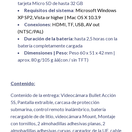
tarjeta Micro
SD de hasta
32 GB
Requisitos del sistema
:
Microsoft Windows
XP SP2, Vista or higher | Mac OS X 10.3.9
Conexiones:
HDMI, TF, USB, AV out
(NTSC/PAL)
Duración de la batería:
hasta 2,5 horas
con la
batería
completamente cargada
Dimensiones
| Peso
:
Peso 60
x
51 x
42 mm
|
aprox.
80
g/105
g ââ(
con /
sin
TFT)
Contenido:
Contenido
de la entrega
: Videocámara
Bullet
Acción
5S
, Pantalla
extraíble,
carcasa de protección
submarina
, control remoto
inalámbrico
, batería
recargable
de de litio
, videocámara
Mount,
Montaje
con tornillos
, 2
almohadillas adhesivas
planas
, 2
almohadillas adhesivas
curvas,
cargador de la UE
, cable