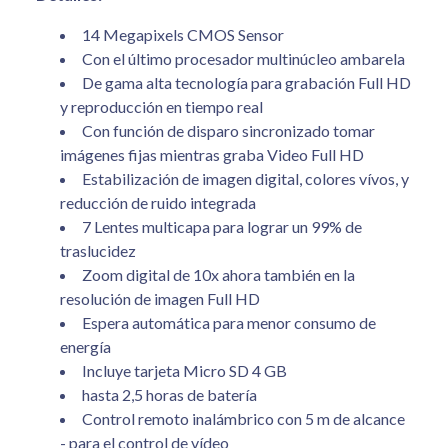
14
Megapixels
CMOS
Sensor
Con el último
procesador multinúcleo
ambarela
De gama alta
tecnología para
grabación Full
HD
y reproducción en
tiempo real
Con función de
disparo
sincronizado
tomar
imágenes fijas
mientras graba
Video Full HD
Estabilización de imagen digital,
colores
vívos
, y
reducción de ruido
integrada
7 Lentes multicapa para lograr un 99% de
traslucidez
Zoom
digital de 10x
ahora
también
en la
resolución
de imagen Full
HD
Espera automática
para
menor consumo de
energía
Incluye
tarjeta
Micro
SD
4 GB
hasta 2,5
horas de batería
Control remoto inalámbrico
con 5
m de alcance
- para el control
de
vídeo