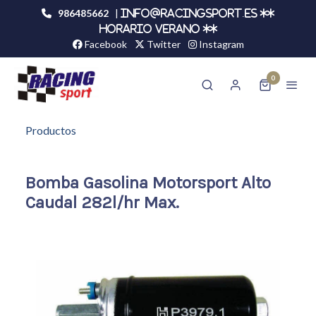
986485662
|
info@racingsport.es **
HORARIO VERANO **
Facebook
Twitter
Instagram
0
Productos
Bomba Gasolina Motorsport Alto
Caudal 282l/hr Max.