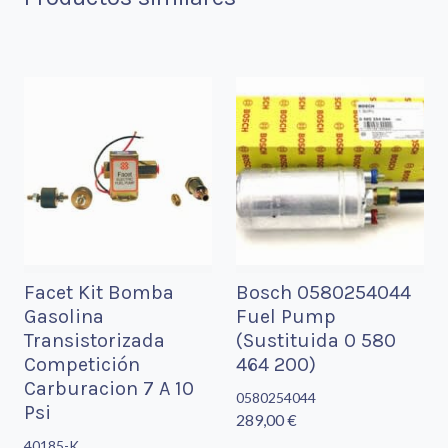
Facet Kit Bomba
Bosch 0580254044
Gasolina
Fuel Pump
Transistorizada
(Sustituida 0 580
Competición
464 200)
Carburacion 7 A 10
0580254044
Psi
289,00 €
40185-K