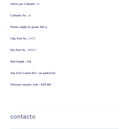
Valves per
Cylinder : 4
Cylinder No. : 4
Piston weight
in grams 360
gr.
Clip Part No.
CW22
Pin Part No.
WP017
Rod length : 144
Top End
Gasket Kit : see gasket list
Wössner
connect. rods : KPL002
contacto