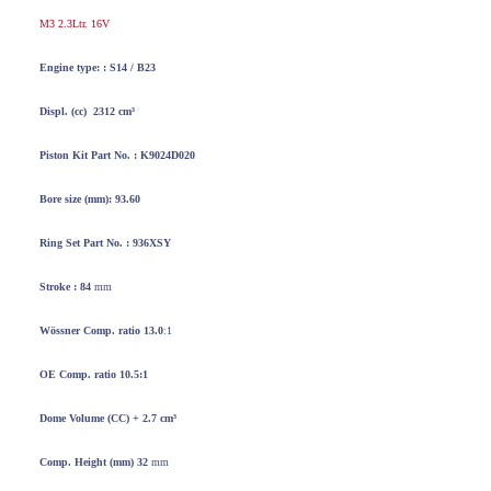
M3 2.3Ltr. 16V
Engine type: :
S14 / B23
Displ. (cc) 2312
cm³
Piston Kit
Part No. : K9024D020
Bore
size
(mm): 93.60
Ring Set
Part No. : 936XSY
Stroke : 84
mm
Wössner
Comp. ratio 13.0
:1
OE Comp. ratio 10.5:1
Dome Volume
(CC) + 2.7
cm³
Comp. Height
(mm) 32
mm