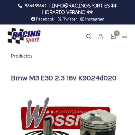
986485662
|
info@racingsport.es **
HORARIO VERANO **
Facebook
Twitter
Instagram
0
Productos
Bmw M3 E30 2.3 16v K9024d020