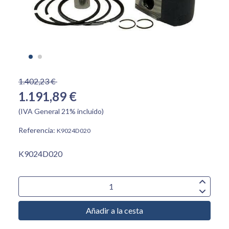
1.402,23 €
1.191,89 €
(IVA General 21% incluido)
Referencia:
K9024D020
K9024D020
Añadir a la cesta