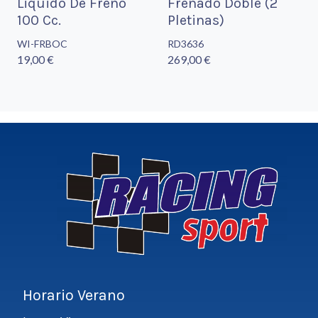
Liquido De Freno
Frenado Doble (2
100 Cc.
Pletinas)
WI-FRBOC
RD3636
19,00 €
269,00 €
Horario Verano