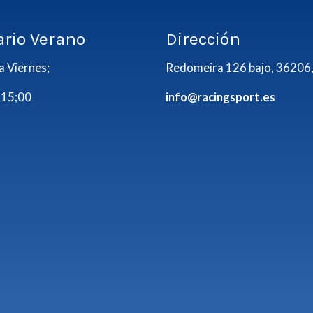
ario Verano
Dirección
a Viernes;
Redomeira 126 bajo, 36206,
 15;00
info@racingsport.es