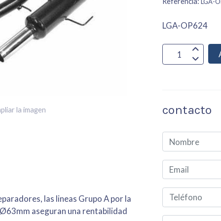
Referencia:
LGA-O
LGA-OP624
contacto
pliar la imagen
paradores, las lineas Grupo A por la
e Ø63mm aseguran una rentabilidad