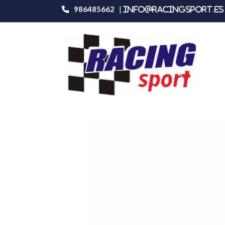
986485662
|
info@racingsport.es 
Productos
Acero Opel Corsa B 1.4i 93