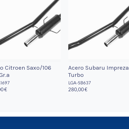
o Citroen Saxo/106
Acero Subaru Impreza
Gr.a
Turbo
CI697
LGA-SB637
0 €
280,00 €