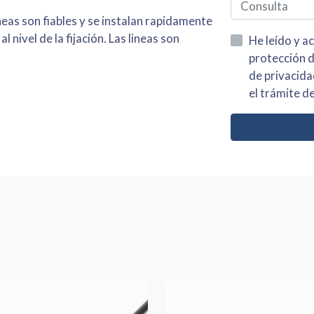
ineas son fiables y se instalan rapidamente
nivel de la fijación. Las lineas son
He leído y acepto la información
protección de datos asi como el av
de privacidad y acepto el tratamiento de mis dato
el trámite de