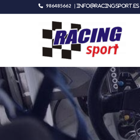
986485662
|
info@racingsport.es 