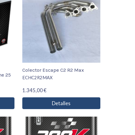
Colector Escape C2 R2 Max
me 25
ECHC2R2MAX
1.345,00 €
Detalles