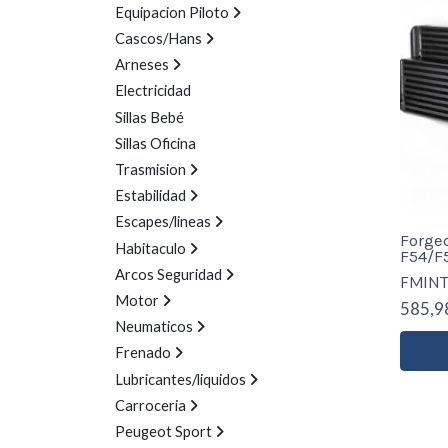
Equipacion Piloto
Cascos/Hans
Arneses
Electricidad
Sillas Bebé
Sillas Oficina
Trasmision
Estabilidad
Escapes/lineas
Forged
Habitaculo
F54/F5
Arcos Seguridad
FMIN
Motor
585,9
Neumaticos
Frenado
Lubricantes/liquidos
Carroceria
Peugeot Sport