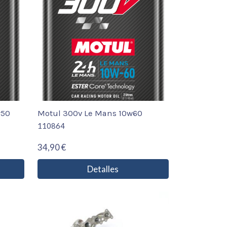
w50
Motul 300v Le Mans 10w60
110864
34,90 €
Detalles