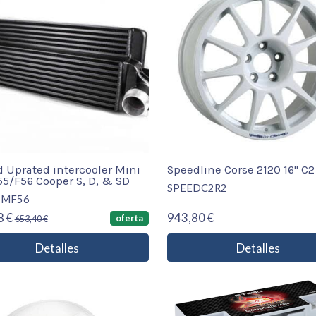
 Uprated intercooler Mini
Speedline Corse 2120 16" C2
5/F56 Cooper S, D, & SD
SPEEDC2R2
TMF56
8 €
943,80 €
oferta
653,40 €
Detalles
Detalles