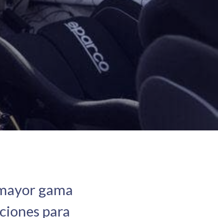
a mayor gama
aciones para