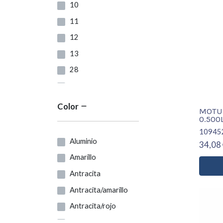
10
11
12
13
28
30
32
Color
MOTUL
34
0.500
10945
36
Aluminio
34,08 
37
Amarillo
37-46
Antracita
38
Antracita/amarillo
38-46
Antracita/rojo
38/39
Azil